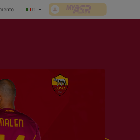
mento
Accedi/Registrati
IT