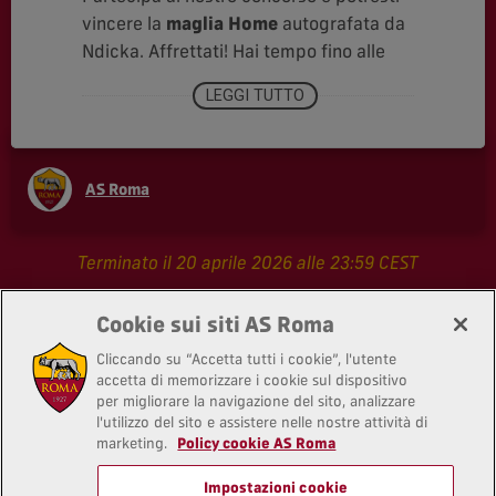
vincere la
maglia Home
autografata da
Ndicka. Affrettati! Hai tempo fino alle
23:59 del 20 aprile 2026.
LEGGI TUTTO
Regolamento
AS Roma
Terminato il 20 aprile 2026 alle 23:59 CEST
Cookie sui siti AS Roma
Cliccando su “Accetta tutti i cookie”, l'utente
accetta di memorizzare i cookie sul dispositivo
per migliorare la navigazione del sito, analizzare
l'utilizzo del sito e assistere nelle nostre attività di
marketing.
Policy cookie AS Roma
Impostazioni cookie